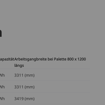
n
apazität
Arbeitsgangbreite bei Palette 800 x 1200
längs
kWh
3311 (mm)
kWh
3311 (mm)
kWh
3419 (mm)