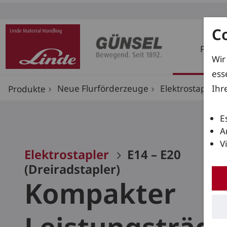
C
Produ
Wir
ess
Ihr
Neue Flurförderzeuge
Elektrostapler
Produkte
E
A
V
Elektrostapler
E14 – E20
(Dreiradstapler)
Kompakter