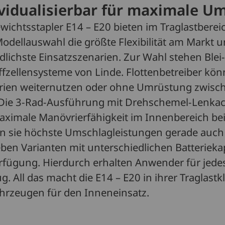
vidualisierbar für maximale U
ichtsstapler E14 – E20 bieten im Traglastberei
dellauswahl die größte Flexibilität am Markt u
dlichste Einsatzszenarien. Zur Wahl stehen Blei
ffzellensysteme von Linde. Flottenbetreiber kö
rien weiternutzen oder ohne Umrüstung zwische
. Die 3-Rad-Ausführung mit Drehschemel-Lenk
maximale Manövrierfähigkeit im Innenbereich be
len sie höchste Umschlagleistungen gerade au
ieben Varianten mit unterschiedlichen Batteriek
rfügung. Hierdurch erhalten Anwender für jedes
. All das macht die E14 – E20 in ihrer Traglastkl
ahrzeugen für den Inneneinsatz.