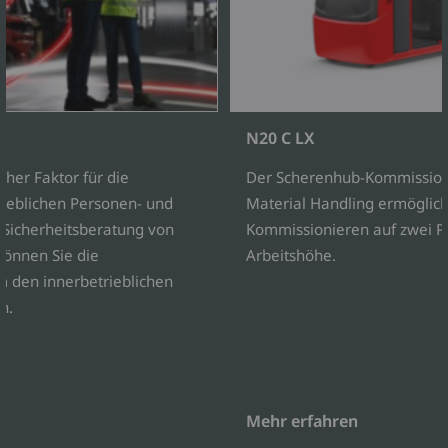
N20 C LX
icher Faktor für die
Der Scherenhub-Kommissioni
trieblichen Personen- und
Material Handling ermöglicht
 Sicherheitsberatung von
Kommissionieren auf zwei P
können Sie die
Arbeitshöhe.
um den innerbetrieblichen
n.
Mehr erfahren