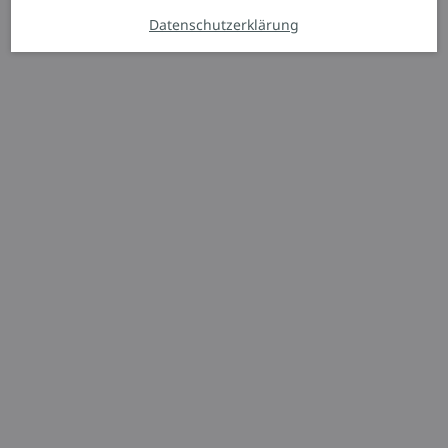
Datenschutzerklärung
Kommissionierer
N20 C LX
Belastbare und
ergonomische
Kommissionierlösung
2.000 kg
700 mm
2.800 mm
Angebot anfordern