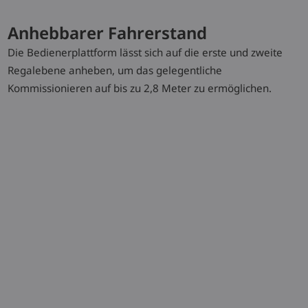
N20 C LX
2,0 (t)
700 (mm)
9 / 12 km/h
Anhebbarer Fahrerstand
Die Bedienerplattform lässt sich auf die erste und zweite
Regalebene anheben, um das gelegentliche
Typenblatt herunterladen
Kommissionieren auf bis zu 2,8 Meter zu ermöglichen.
Broschüre herunterladen
Sonderausstattung
Anhebbarer Fahrerstand
Linde Flottenmanagement