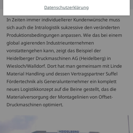
Datenschutzerklärung
In Zeiten immer individuellerer Kundenwünsche muss
sich auch die Intralogistik sukzessive den veränderten
Produktionsbedingungen anpassen. Wie das bei einem
global agierenden Industrieunternehmen
vonstattengehen kann, zeigt das Beispiel der
Heidelberger Druckmaschinen AG (Heidelberg) in
Wiesloch/Walldorf. Dort hat man gemeinsam mit Linde
Material Handling und dessen Vertragspartner Suffel
Fördertechnik als Generalunternehmer ein komplett
neues Logistikkonzept auf die Beine gestellt, das die
Materialversorgung der Montagelinien von Offset-
Druckmaschinen optimiert.