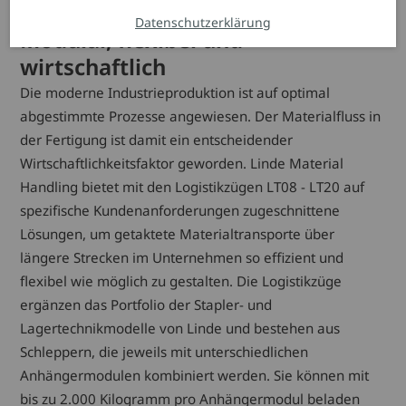
Datenschutzerklärung
Modular, flexibel und
wirtschaftlich
Die moderne Industrieproduktion ist auf optimal
abgestimmte Prozesse angewiesen. Der Materialfluss in
der Fertigung ist damit ein entscheidender
Wirtschaftlichkeitsfaktor geworden. Linde Material
Handling bietet mit den Logistikzügen LT08 - LT20 auf
spezifische Kundenanforderungen zugeschnittene
Lösungen, um getaktete Materialtransporte über
längere Strecken im Unternehmen so effizient und
flexibel wie möglich zu gestalten. Die Logistikzüge
ergänzen das Portfolio der Stapler- und
Lagertechnikmodelle von Linde und bestehen aus
Schleppern, die jeweils mit unterschiedlichen
Anhängermodulen kombiniert werden. Sie können mit
bis zu 2.000 Kilogramm pro Anhängermodul beladen