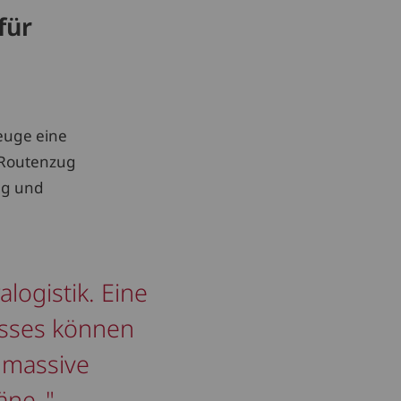
für
euge eine
r Routenzug
ung und
logistik. Eine
usses können
 massive
äne,