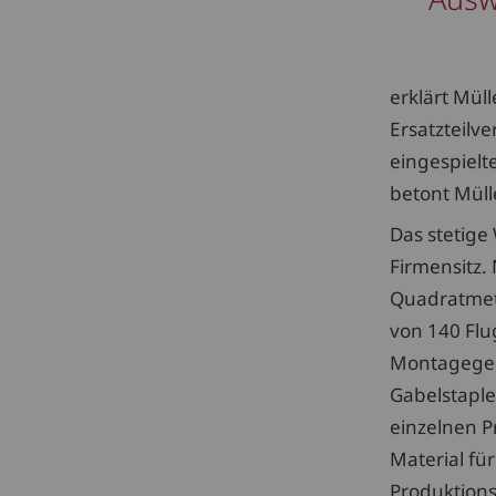
erklärt Mül
Ersatzteilv
eingespielte
betont Mülle
Das stetige
Firmensitz.
Quadratmet
von 140 Flu
Montagegeb
Gabelstapl
einzelnen P
Material fü
Produktions