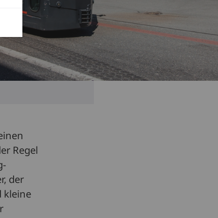
leinen
der Regel
g-
r, der
 kleine
r