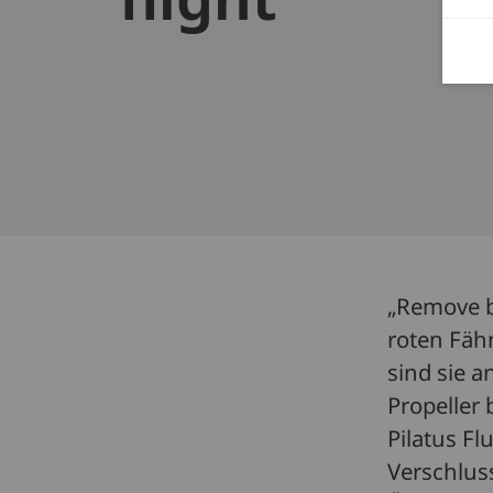
„Remove be
roten Fäh
sind sie 
Propeller 
Pilatus F
Verschluss