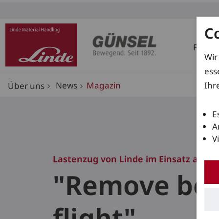
C
Produ
Wir
ess
Ihr
News
Magazin
Über uns
E
A
V
Lastenzug von Linde im Einsatz auf d
"Remove bef
flight"