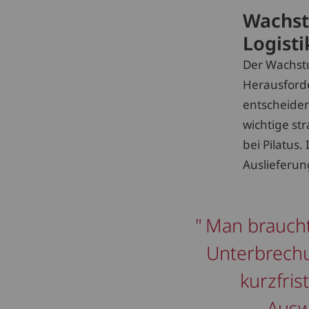
Wachst
Logisti
Der Wachstu
Herausforder
entscheiden
wichtige st
bei Pilatus
Auslieferu
Man braucht 
Unterbrechu
kurzfri
Ausw