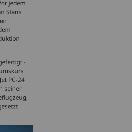
Vor jedem
in Stans
ten
 dem
duktion
fertigt -
tumskurs
Jet PC-24
in seiner
eflugzeug,
gesetzt