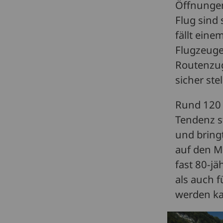
Öffnungen
Flug sind
fällt eine
Flugzeuge
Routenzug
sicher stell
Rund 120 
Tendenz s
und bring
auf den Ma
fast 80-jä
als auch 
werden k