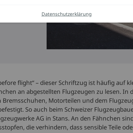
Datenschutzerklärung
fore flight“ – dieser Schriftzug ist häufig auf k
nchen an abgestellten Flugzeugen zu lesen. In 
an Bremsschuhen, Motorteilen und dem Flugzeu
befestigt. So auch beim Schweizer Flugzeugbaue
lugzeugwerke AG in Stans. An den Fähnchen sind
stopfen, die verhindern, dass sensible Teile ode