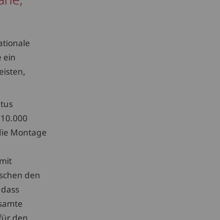
ationale
 ein
eisten,
atus
 10.000
die Montage
mit
ischen den
 dass
esamte
für den