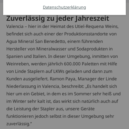
Datenschutzerklärung
Zuverlässig zu jeder Jahreszeit
Valencia – hier in der Heimat des Utiel-Requena Weins,
befindet sich auch einer der Produktionsstandorte von
Agua Mineral San Benedetto, einem führenden
Hersteller von Mineralwasser und Sodaprodukten in
Spanien und Italien. In dieser Umgebung, inmitten von
Weinreben, werden jährlich 600.000 Paletten mit Hilfe
von Linde Staplern auf LKWs geladen und dann zum
Kunden ausgeliefert. Ramon Paya, Manager der Linde
Niederlassung in Valencia, beschreibt: „Es handelt sich
hier um ein Gebiet, in dem es im Sommer sehr heiß und
im Winter sehr kalt ist, das wirkt sich natürlich auch auf
die Leistung der Stapler aus, unsere Geräte
funktionieren jedoch selbst in dieser Umgebung sehr
zuverlässig.“