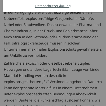
Datenschutzerklärung
Sicher, effizient und ergonomisch in jeder Umgebung
In der Fertigung vieler Industriezweige entstehen als
Nebeneffekt explosionsfähige Gasgemische, Dämpfe,
Nebel oder Staubwolken. Das ist etwa in der Pharma- und
Chemieindustrie, in der Druck- und Papierbranche, aber
auch etwa in der Getreide- oder Zuckerverarbeitung der
Fall. Intralogistikfahrzeuge müssen in solchen
Unternehmen maximalen Explosionsschutz gewährleisten,
um Unfälle zu vermeiden.
Zahlreiche elektrisch oder dieselbetriebene Stapler,
Hubwagen und andere Lagertechnikfahrzeuge von Linde
Material Handling werden deshalb in
explosionsgesicherten „Ex“-Versionen angeboten. Dadurch
kann der gesamte Materialfluss in einem Unternehmen
unter explosionsgeschützten Bedingungen abgewickelt
werden. Bauteile, die Funkenschlag auslösen können, wie