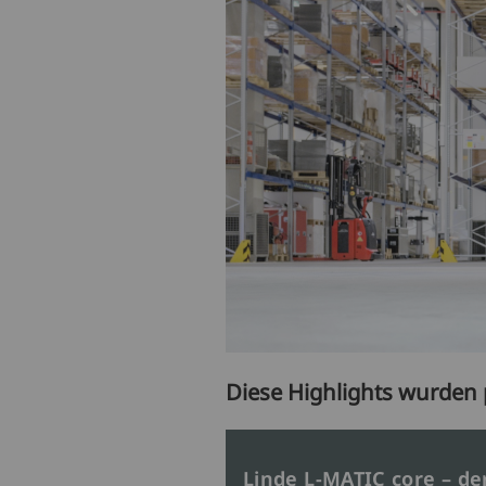
Diese Highlights wurden 
Linde L-MATIC core – d