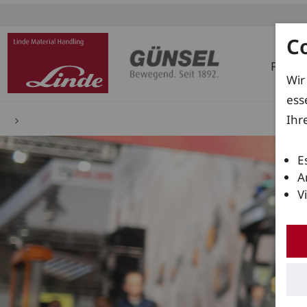
C
Produ
Wir
ess
Ihr
E
A
V